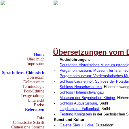
Übersetzungen vom D
Home
Über mich
Audioführungen:
Impressum
-
Deutsches Historisches Museum (ständig
-
Pergamonmuseum: Museum für Islamisc
Sprachdienst Chinesisch
-
Pergamonmuseum: Vorderasiatisches M
Übersetzen
-
Schloss Cecilienhof, Schloss der Potsd
Dolmetschen
Terminologie
-
Schloss Neuschwanstein
, Hohenschwan
Post-Editing
-
Schloss Hohenschwangau
Textgestaltung
-
Museum der Bayerischen Könige
, Hohen
Unterricht
-
Schloss Augustusburg
, Brühl
Preise
-
Jagdschloss Falkenlust
, Brühl
Referenzen
-
Festung Königstein
in der Sächsischen 
Info
Kunst und Kultur
Chinesische Schrift
-
Galerie Sies + Höke
, Düsseldorf
Chinesische Sprache