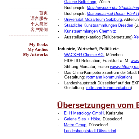
-
Galerie BolteLang
, Zürich
-
Buchprojekt
Meisterwerke der Staatliche
-------------------------
首页
-
Buchprojekt
Museumsinsel Berlin: Fünf H
语言服务
-
Universität Mozarteum Salzburg
, Abteilu
个人简历
-
Staatliche Kunstsammlungen Dresden
(u.
客户案例
-
Kunstsammlungen Chemnitz
-------------------------
-
Ausstellungskatalog (Teilübersetzung)
Xe
My Books
Industrie, Wirtschaft, Politik etc.
My Audios
My Artworks
-
WACKER Chemie AG
, München
-
FIDELIO Relocation, Frankfurt a. M.
www.
-
Stiftung Mercator, Essen
www.stiftung-me
-
Das China-Kompetenzzentrum der Stadt 
Gestaltung:
rottmann kommunikation
)
-
Landeshauptstadt Düsseldorf auf der EX
Gestaltung:
rottmann kommunikation
)
Ü
bersetzungen vom E
-
E+H Metrology GmbH
, Karlsruhe
-
Galerie Sies + Höke
, Düsseldorf
-
Metro Group
, Düsseldorf
-
Landeshauptstadt Düsseldorf