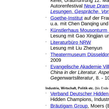
Kefei, Uraufführung 12. Mä
Autorenfestival
Neue Drama
Lesungen, Gespräche, Vort
-
Goethe-Institut
auf der Fr
u.a. mit Chen Danqing und
-
Künstlerhaus Mousonturm 
Lesung mit Gao Xingjian u
-
Literaturbüro NRW
Lesung mit Liu Zhenyun
-
Theatermuseum Düsseldor
2009
-
Evangelische Akademie Vill
China in der Literatur. Asp
Gegenwartsliteratur
, 8. - 
Industrie, Wirtschaft, Politik etc.
(bis Ende
-
Verband Deutscher Hidden
Hidden Champions, Industr
-
Bräutigam Group
, Moers (