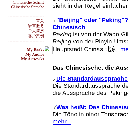
Chinesische Schrift
sieht in der Regel einfache
Chinesische Sprache
-------------------------
"Beijing" oder "Peking"
首页
语言服务
Chinesisch
个人简历
Peking
ist von der Wade-Gi
客户案例
Beijing
von der Pinyin-Umsc
-------------------------
Hauptstadt Chinas 北京.
me
My Books
My Audios
My Artworks
Das Chinesische: die Au
Die Standardaussprache
Die Standardaussprache de
die Aussprache des Peking
Was heißt: Das Chinesis
Die Töne in einer Tonspra
mehr...