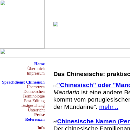
Home
Über mich
Das Chinesische: prakti
Impressum
Sprachdienst Chinesisch
"Chinesisch" oder "Man
Übersetzen
Mandarin
ist eine andere B
Dolmetschen
Terminologie
kommt vom portugiesisch
Post-Editing
Textgestaltung
der Mandarine".
mehr...
Unterricht
Preise
Referenzen
Chinesische Namen (Pe
Der chinesische Familiena
Info